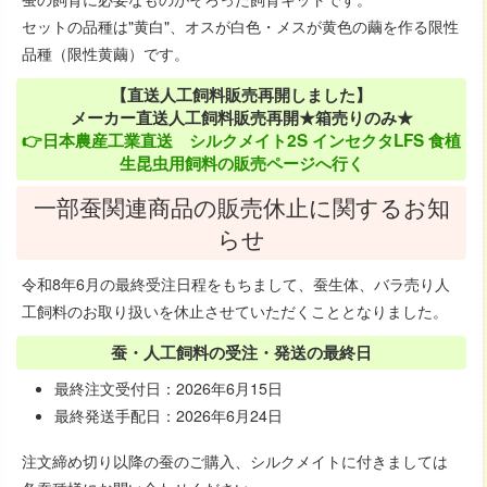
ー
フ
集
ト
セットの品種は"黄白"、オスが白色・メスが黄色の繭を作る限性
ジ
ト
便
品種（限性黄繭）です。
講
り
座
【直送人工飼料販売再開しました】
投
メーカー直送人工飼料販売再開★箱売りのみ★
稿
👉日本農産工業直送 シルクメイト2S インセクタLFS 食植
作
生昆虫用飼料の販売ページへ行く
品
一部蚕関連商品の販売休止に関するお知
コ
らせ
ー
ナ
令和8年6月の最終受注日程をもちまして、蚕生体、バラ売り人
ー
工飼料のお取り扱いを休止させていただくこととなりました。
蚕・人工飼料の受注・発送の最終日
最終注文受付日：2026年6月15日
最終発送手配日：2026年6月24日
注文締め切り以降の蚕のご購入、シルクメイトに付きましては