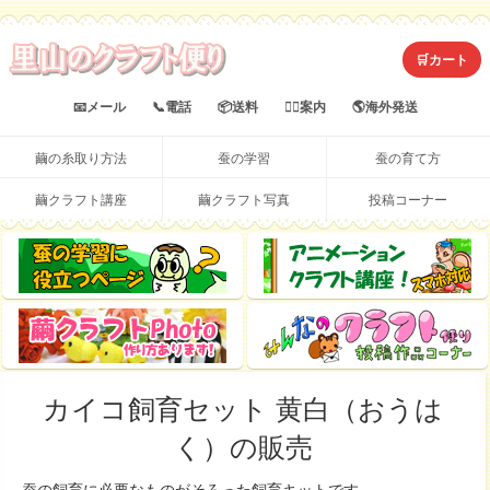
🛒カート
📧メール
📞電話
📦送料
💁‍♀️案内
🌎海外発送
繭の糸取り方法
蚕の学習
蚕の育て方
繭クラフト講座
繭クラフト写真
投稿コーナー
役
蚕
ア
に
の
ニ
学
メ
立
繭
み
習
ー
つ
ク
ん
に
シ
ペ
ラ
な
役
ョ
ー
カイコ飼育セット 黄白（おうは
フ
の
立
ン
ト
ク
ジ
く）の販売
つ
ク
写
ラ
ペ
ラ
真
フ
蚕の飼育に必要なものがそろった飼育キットです。