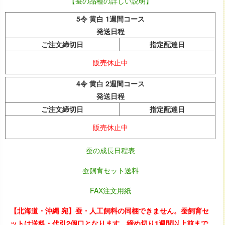
【蚕の品種の詳しい説明】
5令 黄白 1週間コース
発送日程
ご注文締切日
指定配達日
販売休止中
4令 黄白 2週間コース
発送日程
ご注文締切日
指定配達日
販売休止中
蚕の成長日程表
蚕飼育セット送料
FAX注文用紙
【北海道・沖縄 宛】蚕・人工飼料の同梱できません。蚕飼育セ
ットは送料・代引2個口となります。締め切り1週間以上前まで