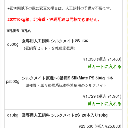
※蚕10頭以下の数に変更の場合は、人工飼料の予備が不要です。
20本10kg箱、北海道・沖縄配達は同梱できません。
商品番号
商品名
蚕専用人工飼料 シルクメイト2S
1本
d500g
（蚕飼育セット・交雑種家蚕用）
¥1,330 (税込 ¥1,463)
🛒カートに入れる
シルクメイト原種1-3齢用S SilkMate PS 500g
1本
ps500g
原種蚕・原々種蚕系統維持繁殖用のシルクメイト
¥1,729 (税込 ¥1,901)
🛒カートに入れる
d10kg
蚕専用人工飼料 シルクメイト2S
20本入り10kg
¥23,530 (税込 ¥25,883)