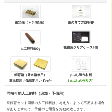
蚕20頭（＋予備2頭）
蚕の育て方説明書
観察用クリアケース1個
人工飼料500g
飼育箱（発送箱兼用）
まぶし製作材料
高温期用／低温期用いずれか
（
まぶしの作り方
）
同梱可能人工飼料（追加・予備用）
蚕飼育セット同梱の人工飼料は、与え方によって不足する場合
がありますので、予備のご用意をお勧め致します。