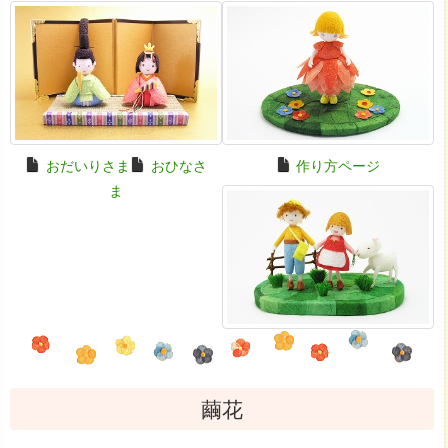
おだいりさま
おひなさ
作り方ページ
ま
繭花