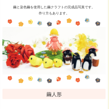
ー
フ
集
ト
ジ
ト
繭と染色繭を使用した繭クラフトの完成品写真です。
便
講
作り方もあります。
り
座
投
稿
作
品
コ
ー
ナ
ー
繭人形