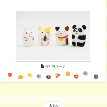
作り方ページ
🔝上へ