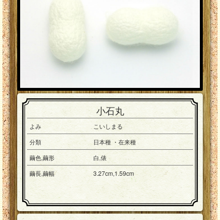
小石丸
よみ
こいしまる
分類
日本種 ・在来種
繭色,繭形
白,俵
繭長,繭幅
3.27cm,1.59cm