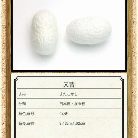
又昔
よみ
またむかし
分類
日本種・在来種
繭色,繭形
白,俵
繭長,繭幅
3.43cm,1.62cm