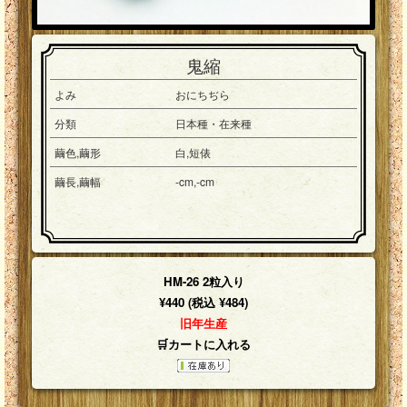
鬼縮
よみ
おにちぢら
分類
日本種・在来種
繭色,繭形
白,短俵
繭長,繭幅
-cm,-cm
HM-26 2粒入り
¥440 (税込 ¥484)
旧年生産
🛒カートに入れる