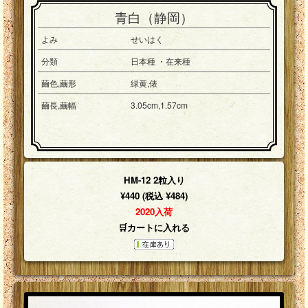
青白（静岡）
よみ
せいはく
分類
日本種 ・在来種
繭色,繭形
緑黄,俵
繭長,繭幅
3.05cm,1.57cm
HM-12 2粒入り
¥440 (税込 ¥484)
2020入荷
🛒カートに入れる