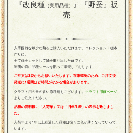
ー
フ
『改良種
』『野蚕』販
（実用品種）
集
ト
ジ
ト
売
便
講
り
座
投
稿
作
入手困難な希少な繭をご購入いただけます。コレクション・標本
品
作りに。
コ
全て端をカットして蛹を取り出した繭です。
ー
透明の袋に品種シールを貼って販売しております。
ナ
ご注文は3袋からお願いいたします。在庫確認のため、ご注文後
ー
発送に1週間ほど時間がかかる場合があります。
クラフト用の量の多い原種繭もございます。
クラフト用繭ページ
よりご注文ください。
品種の説明欄に「入荷年」又は「旧年生産」の表示を致しまし
た。
入荷年より1年以上経過した品種は徐々に色が薄くなっていって
います。