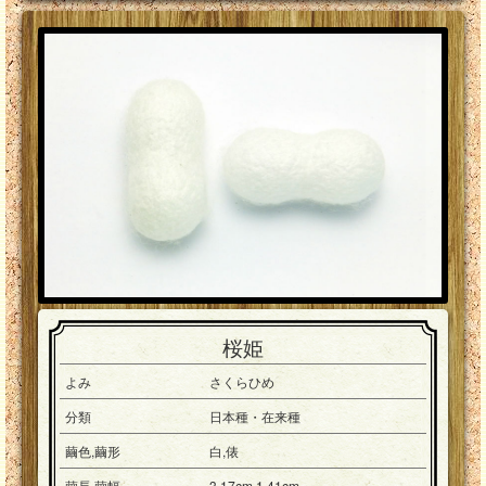
桜姫
よみ
さくらひめ
分類
日本種・在来種
繭色,繭形
白,俵
繭長,繭幅
3.17cm,1.41cm