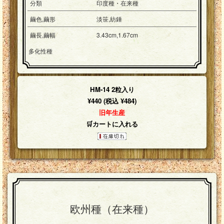
分類
印度種・在来種
繭色,繭形
淡笹,紡錘
繭長,繭幅
3.43cm,1.67cm
多化性種
HM-14 2粒入り
¥440 (税込 ¥484)
旧年生産
🛒カートに入れる
欧州種（在来種）