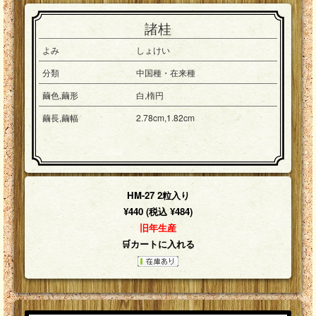
諸桂
よみ
しょけい
分類
中国種・在来種
繭色,繭形
白,楕円
繭長,繭幅
2.78cm,1.82cm
HM-27 2粒入り
¥440 (税込 ¥484)
旧年生産
🛒カートに入れる