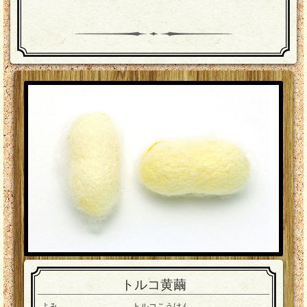
トルコ黄繭
よみ
トルコこうけん