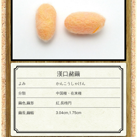
漢口赭繭
よみ
かんこうしゃけん
分類
中国種・在来種
繭色,繭形
紅,長楕円
繭長,繭幅
3.04cm,1.75cm