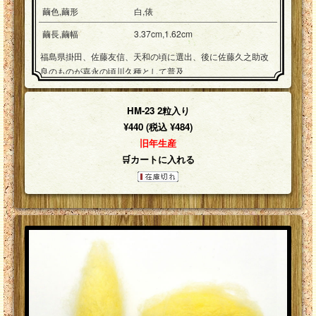
繭色,繭形
白,俵
繭長,繭幅
3.37cm,1.62cm
福島県掛田、佐藤友信、天和の頃に選出、後に佐藤久之助改
良のものが嘉永の頃川久種として普及
HM-23 2粒入り
¥440 (税込 ¥484)
旧年生産
🛒カートに入れる