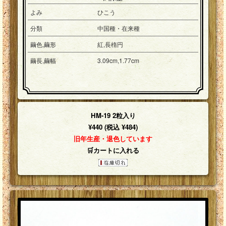
よみ
ひこう
分類
中国種・在来種
繭色,繭形
紅,長楕円
繭長,繭幅
3.09cm,1.77cm
HM-19 2粒入り
¥440 (税込 ¥484)
旧年生産・退色しています
🛒カートに入れる