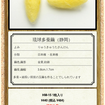
琉球多蚕繭（静岡）
よみ
りゅうきゅうたさんけん
分類
日本種 ・在来種
繭色,繭形
金黄,紡錘
繭長,繭幅
3.8cm,1.7cm
多蚕＝細長い筒状の玉繭を作ることでしられています
※一粒入り【普通サイズ3～4cm前後】
HM-15 1粒入り
¥440 (税込 ¥484)