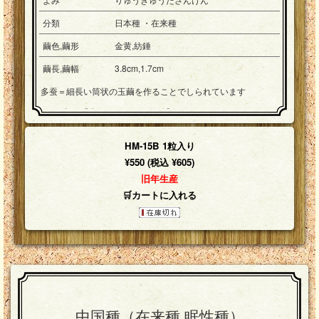
分類
日本種 ・在来種
繭色,繭形
金黄,紡錘
繭長,繭幅
3.8cm,1.7cm
多蚕＝細長い筒状の玉繭を作ることでしられています
※一粒入り【大粒サイズ5cm前後】
画像はイメージです。
お届けの繭の形と異なる場合があります。
HM-15B 1粒入り
¥550 (税込 ¥605)
旧年生産
🛒カートに入れる
中国種（在来種,眠性種）