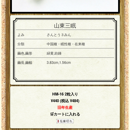
山東三眠
よみ
さんとう３みん
分類
中国種・眠性種・在来種
繭色,繭形
緑黄,紡錘
繭長,繭幅
3.83cm,1.56cm
HM-16 2粒入り
¥440 (税込 ¥484)
旧年生産
🛒カートに入れる