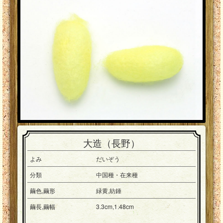
大造（長野）
よみ
だいぞう
分類
中国種・在来種
繭色,繭形
緑黄,紡錘
繭長,繭幅
3.3cm,1.48cm