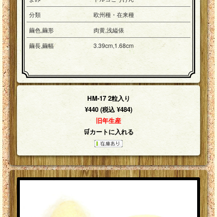
分類
欧州種・在来種
繭色,繭形
肉黄,浅縊俵
繭長,繭幅
3.39cm,1.68cm
HM-17 2粒入り
¥440 (税込 ¥484)
旧年生産
🛒カートに入れる