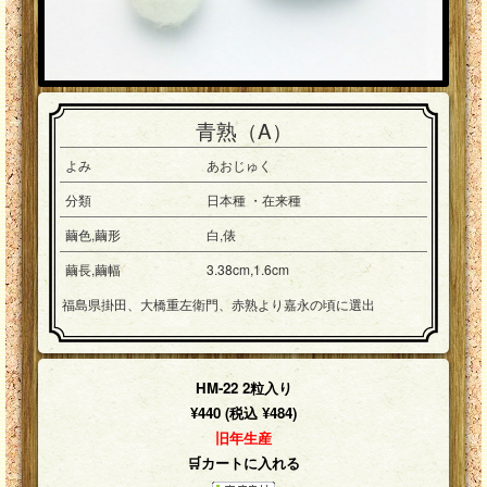
青熟（A）
よみ
あおじゅく
分類
日本種 ・在来種
繭色,繭形
白,俵
繭長,繭幅
3.38cm,1.6cm
福島県掛田、大橋重左衛門、赤熟より嘉永の頃に選出
HM-22 2粒入り
¥440 (税込 ¥484)
旧年生産
🛒カートに入れる