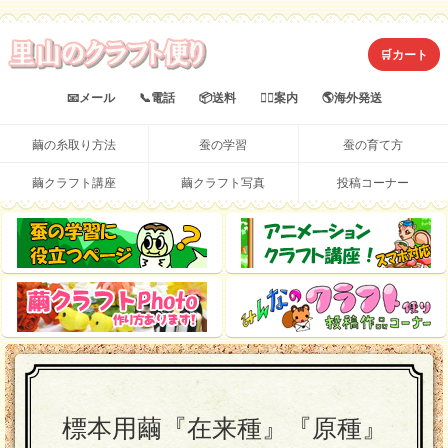
🛒カート
📧メール
📞電話
📦送料
💁‍♀️案内
🌎海外発送
繭の糸取り方法
蚕の学習
蚕の育て方
繭クラフト講座
繭クラフト写真
投稿コーナー
役
蚕
ア
に
の
ニ
学
メ
立
繭
み
習
ー
つ
ク
ん
に
シ
ペ
ラ
な
役
ョ
ー
フ
の
立
ン
ト
ク
ジ
つ
ク
写
ラ
標本用繭『在来種』『原種』
ペ
ラ
真
フ