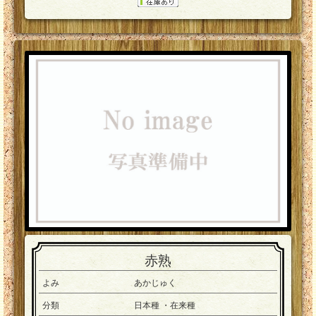
赤熟
よみ
あかじゅく
分類
日本種 ・在来種