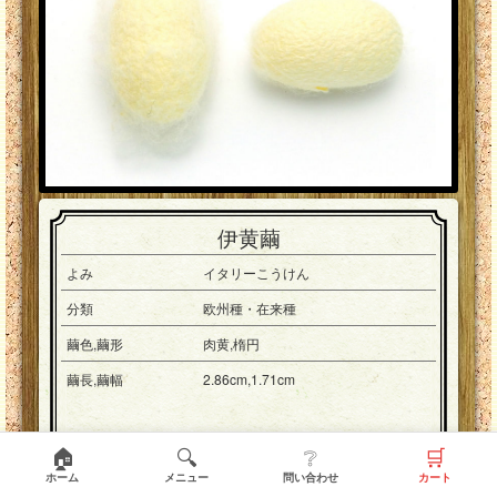
伊黄繭
よみ
イタリーこうけん
分類
欧州種・在来種
繭色,繭形
肉黄,楕円
繭長,繭幅
2.86cm,1.71cm
🏠
🔍
❔
🛒
ホーム
メニュー
問い合わせ
カート