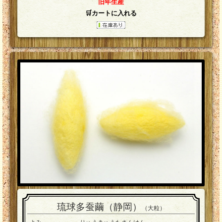
旧年生産
🛒カートに入れる
琉球多蚕繭（静岡）
（大粒）
よみ
りゅうきゅうたさんけん