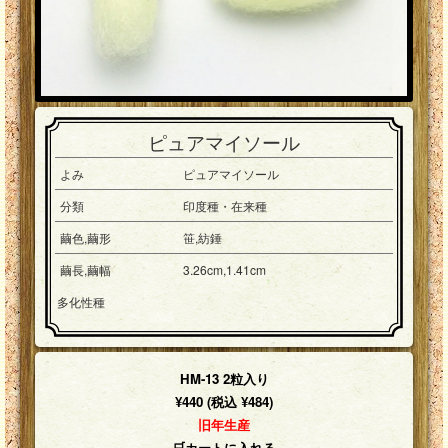
ピュアマイソール
よみ
ピュアマイソール
分類
印度種・在来種
繭色,繭形
笹,紡錘
繭長,繭幅
3.26cm,1.41cm
多化性種
HM-13 2粒入り
¥440 (税込 ¥484)
旧年生産
🛒カートに入れる